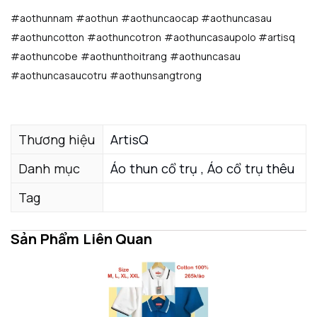
#aothunnam #aothun #aothuncaocap #aothuncasau
#aothuncotton #aothuncotron #aothuncasaupolo #artisq
#aothuncobe #aothunthoitrang #aothuncasau
#aothuncasaucotru #aothunsangtrong
THÔNG TIN SẢN PHẨM
Thương hiệu
ArtisQ
Danh mục
Áo thun cổ trụ ,
Áo cổ trụ thêu
Tag
Sản Phẩm Liên Quan