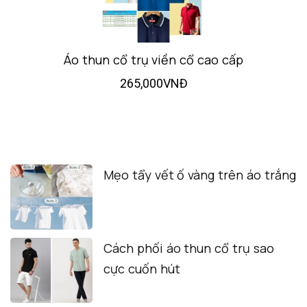
Áo thun cổ trụ viền cổ cao cấp
265,000VNĐ
TIN TỨC NỔI BẬT
Mẹo tẩy vết ố vàng trên áo trắng
Cách phối áo thun cổ trụ sao
cực cuốn hút