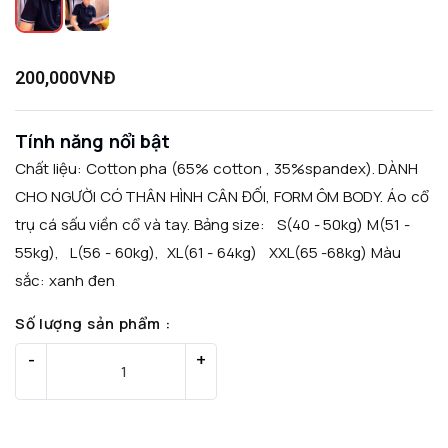
200,000VNĐ
Tính năng nổi bật
Chất liệu: Cotton pha (65% cotton , 35%spandex). DÀNH
CHO NGƯỜI CÓ THÂN HÌNH CÂN ĐỐI, FORM ÔM BODY. Áo cổ
trụ cá sấu viền cổ và tay. Bảng size: S(40 - 50kg) M(51 -
55kg), L(56 - 60kg), XL(61 - 64kg) XXL(65 -68kg) Màu
sắc: xanh đen
Số lượng sản phẩm :
-
-
+
+
Thêm vào giỏ hàng
Mua Ngay