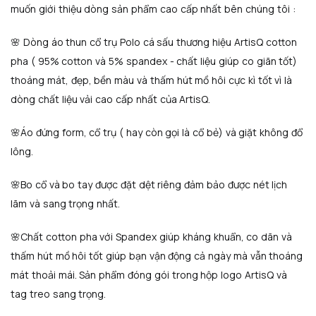
muốn giới thiệu dòng sản phẩm cao cấp nhất bên chúng tôi :
🌸 Dòng áo thun cổ trụ Polo cá sấu thương hiệu ArtisQ cotton
pha ( 95% cotton và 5% spandex - chất liệu giúp co giãn tốt)
thoáng mát, đẹp, bền màu và thấm hút mồ hôi cực kì tốt vì là
dòng chất liệu vải cao cấp nhất của ArtisQ.
🌸Áo đứng form, cổ trụ ( hay còn gọi là cổ bẻ) và giặt không đổ
lông.
🌸Bo cổ và bo tay được đặt dệt riêng đảm bảo được nét lịch
lãm và sang trọng nhất.
🌸Chất cotton pha với Spandex giúp kháng khuẩn, co dãn và
thấm hút mồ hôi tốt giúp bạn vận động cả ngày mà vẫn thoáng
mát thoải mái. Sản phẩm đóng gói trong hộp logo ArtisQ và
tag treo sang trọng.