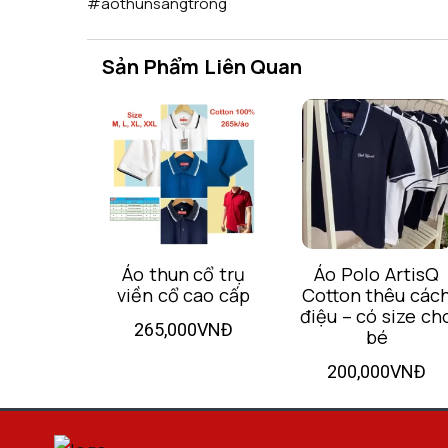
#aothunsangtrong
Sản Phẩm Liên Quan
 Thông
Áo thun cổ trụ
Áo Polo ArtisQ
el
viền cổ cao cấp
Cotton thêu các
điệu – có size ch
00VNĐ
265,000VNĐ
bé
200,000VNĐ