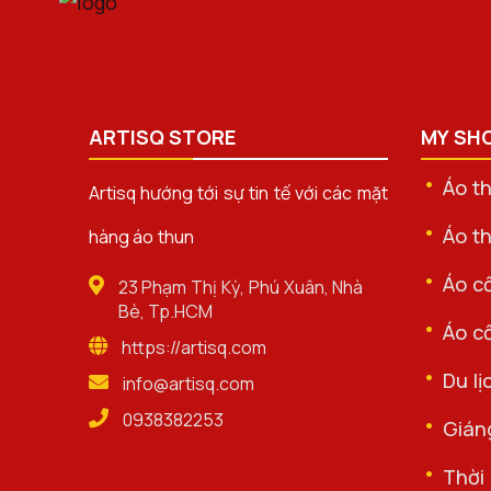
ARTISQ STORE
MY SH
Áo t
Artisq hướng tới sự tin tế với các mặt
Áo th
hàng áo thun
Áo cổ
23 Phạm Thị Kỳ, Phú Xuân, Nhà
Bè, Tp.HCM
Áo cổ
https://artisq.com
Du lị
info@artisq.com
0938382253
Gián
Thời