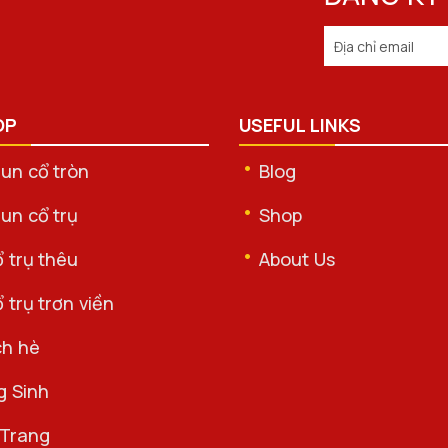
OP
USEFUL LINKS
hun cổ tròn
Blog
un cổ trụ
Shop
 trụ thêu
About Us
 trụ trơn viền
ch hè
g Sinh
 Trang