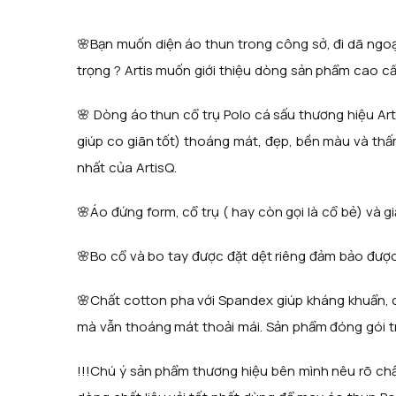
🌸Bạn muốn diện áo thun trong công sở, đi dã ngoạ
trọng ? Artis muốn giới thiệu dòng sản phẩm cao c
🌸 Dòng áo thun cổ trụ Polo cá sấu thương hiệu Ar
giúp co giãn tốt) thoáng mát, đẹp, bền màu và thấm 
nhất của ArtisQ.
🌸Áo đứng form, cổ trụ ( hay còn gọi là cổ bẻ) và g
🌸Bo cổ và bo tay được đặt dệt riêng đảm bảo được
🌸Chất cotton pha với Spandex giúp kháng khuẩn, 
mà vẫn thoáng mát thoải mái. Sản phẩm đóng gói t
!!!Chú ý sản phẩm thương hiệu bên mình nêu rõ chấ