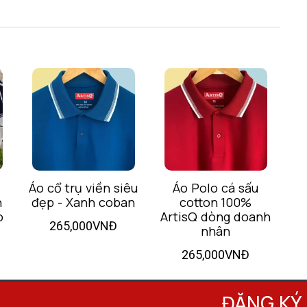
Áo cổ trụ viền siêu
Áo Polo cá sấu
h
đẹp - Xanh coban
cotton 100%
T
o
ArtisQ dòng doanh
265,000VNĐ
nhân
265,000VNĐ
ĐĂNG KÝ