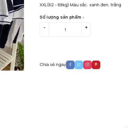
XXL(62 - 68kg) Màu sắc: xanh đen, trắng
Số lượng sản phẩm :
-
-
+
+
Thêm vào gi
Mua Ngay
Chia sẻ ngay