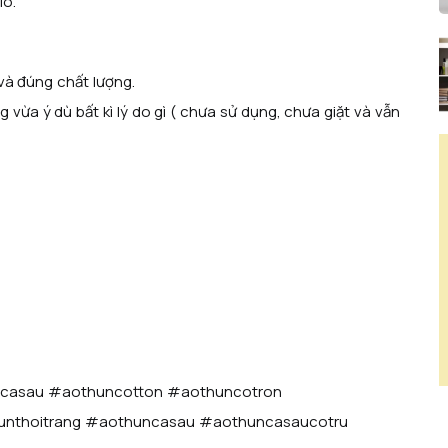
olo.
 và đúng chất lượng.
ừa ý dù bất kì lý do gì ( chưa sử dụng, chưa giặt và vẫn
casau #aothuncotton #aothuncotron
unthoitrang #aothuncasau #aothuncasaucotru