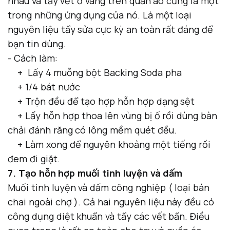
nhau và tẩy vết ố vàng trên quần áo cũng là một
trong những ứng dụng của nó. Là một loại
nguyên liệu tẩy sửa cực kỳ an toàn rất đáng để
bạn tin dùng.
- Cách làm:
+ Lấy 4 muỗng bột Backing Soda pha
+ 1/4 bát nước
+ Trộn đều để tạo hợp hỗn hợp dạng sệt
+ Lấy hỗn hợp thoa lên vùng bị ố rồi dùng bàn
chải đánh răng có lông mềm quét đều.
+ Làm xong để nguyên khoảng một tiếng rồi
đem đi giặt.
7. Tạo hỗn hợp muối tinh luyện và dấm
Muối tinh luyện và dấm công nghiệp ( loại bán
chai ngoài chợ ). Cả hai nguyên liệu này đều có
công dụng diệt khuẩn và tẩy các vết bẩn. Điều