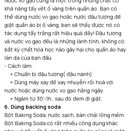
Nước vo gạo cũng là một trong những chất có
khả năng tẩy vết ố vàng trên quần áo. Bạn có
thể dùng nước vo gạo hoặc nước đậu tương để
giặt quần áo bị ố vàng, bạn sẽ thấy được nó có
tác dụng tẩy trắng rất hiệu quả đấy! Đậu tương
và nước vo gạo đều là những lành tính, không có
bất kỳ chất hóa học nào gây hại cho quần áo hay
làn da của bạn đâu.
- Cách làm:
+ Chuẩn bị đậu tương( đậu nành)
+ Dùng máy xay để xay nhuyễn rồi hoà với
nước hoặc dùng nước vo gạo hằng ngày.
+ Ngâm từ 30'-1h , sau đó đem đi giặt.
6. Dùng backing soda
Bột Baking Soda, nước sạch, bàn chải lông mềm.
Bột Baking Soda có rất nhiều công dụng khác