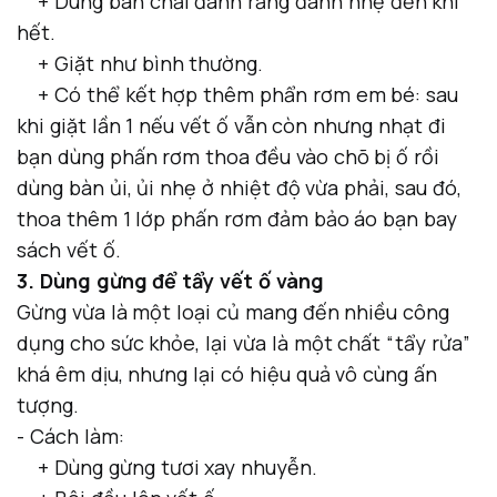
+ Dùng bàn chải đánh răng đánh nhẹ đến khi
hết.
+ Giặt như bình thường.
+ Có thể kết hợp thêm phẩn rơm em bé: sau
khi giặt lần 1 nếu vết ố vẫn còn nhưng nhạt đi
bạn dùng phấn rơm thoa đều vào chõ bị ố rồi
dùng bàn ủi, ủi nhẹ ở nhiệt độ vừa phải, sau đó,
thoa thêm 1 lớp phấn rơm đảm bảo áo bạn bay
sách vết ố.
3. Dùng gừng để tẩy vết ố vàng
Gừng vừa là một loại củ mang đến nhiều công
dụng cho sức khỏe, lại vừa là một chất “tẩy rửa”
khá êm dịu, nhưng lại có hiệu quả vô cùng ấn
tượng.
- Cách làm:
+ Dùng gừng tươi xay nhuyễn.